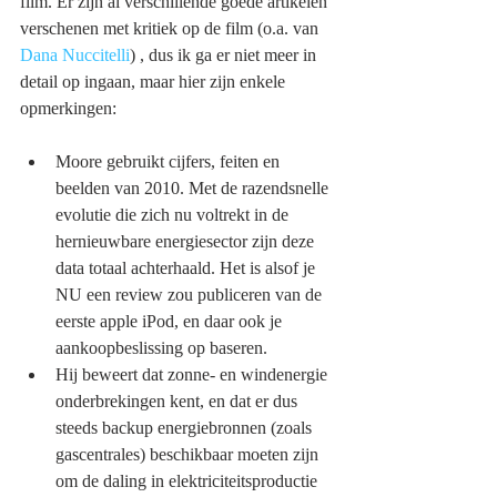
film. Er zijn al verschillende goede artikelen 
verschenen met kritiek op de film (o.a. van 
Dana Nuccitelli
) , dus ik ga er niet meer in 
detail op ingaan, maar hier zijn enkele 
opmerkingen:
Moore gebruikt cijfers, feiten en 
beelden van 2010. Met de razendsnelle 
evolutie die zich nu voltrekt in de 
hernieuwbare energiesector zijn deze 
data totaal achterhaald. Het is alsof je 
NU een review zou publiceren van de 
eerste apple iPod, en daar ook je 
aankoopbeslissing op baseren.
Hij beweert dat zonne- en windenergie 
onderbrekingen kent, en dat er dus 
steeds backup energiebronnen (zoals 
gascentrales) beschikbaar moeten zijn 
om de daling in elektriciteitsproductie 