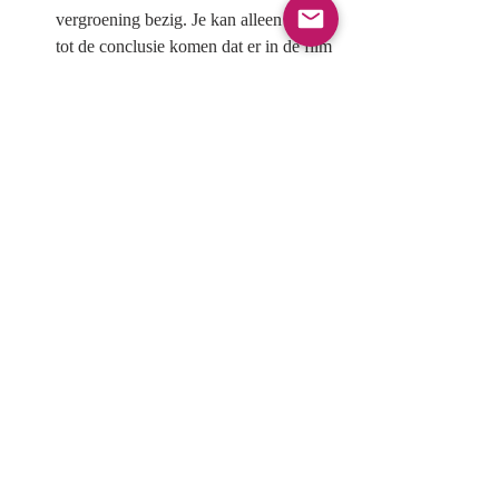
vergroening bezig. Je kan alleen maar 
tot de conclusie komen dat er in de film 
heel selectief wordt omgesprongen met 
welke feiten vermeld worden en welke 
worden verzwegen. 
Er worden beweringen gedaan zoals: 
“Je gebruikt meer fossiele brandstoffen 
[voor het bouwen van hernieuwbare 
energie-installaties] dan dat je er baat 
bij hebt. Je had beter de fossiele 
brandstoffen kunnen verbranden” 
Flagrant onjuist, maar ze worden niet 
gechallenged.
Hij vermeldt dat hernieuwbare 
energiebedrijven veel geld verdienen 
met hun technologie, en suggereert dat 
daaruit automatisch volgt dat deze 
bedrijven corrupt zijn.